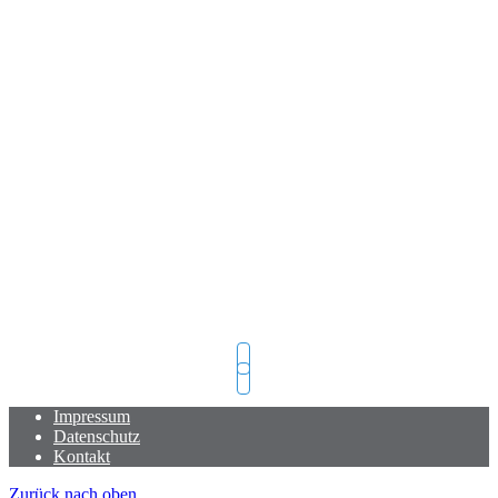
Putlitzer Str. 3
16928 Pritzwalk
Telefonisch erreichbar unter:
+493395306187
E-Mail:
b.schoenhardt@t-online.de
Öffnungszeiten
Montag - Donnerstag:
08:00 - 17.00 Uhr
Freitag:
08:00 - 13.30 Uhr
Impressum
Datenschutz
Kontakt
Zurück nach oben