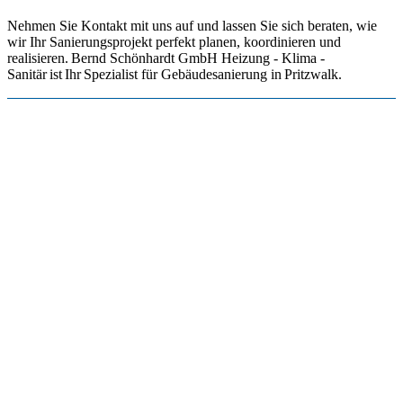
Nehmen Sie Kontakt mit uns auf und lassen Sie sich beraten, wie
wir Ihr Sanierungsprojekt perfekt planen, koordinieren und
realisieren. Bernd Schönhardt GmbH Heizung - Klima -
Sanitär ist Ihr Spezialist für Gebäudesanierung in Pritzwalk.
Bitte das
Cookie-Consent-Tool öffnen
, um die für dieses Element
notwendigen Cookies zu akzeptieren.
Footer - Kontaktdaten und
Öffnungszeiten
Kontakt
Bernd Schönhardt GmbH Heizung - Klima - Sanitär