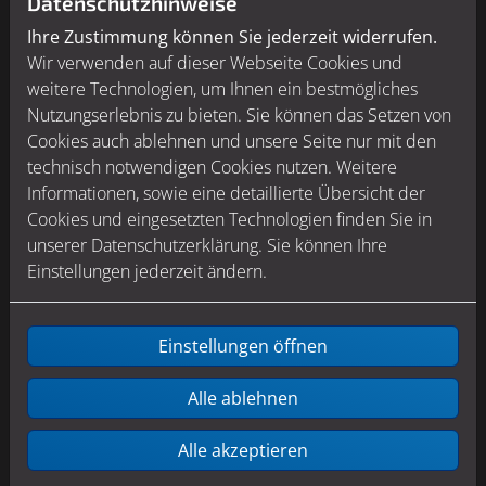
Datenschutzhinweise
Ihre Zustimmung können Sie jederzeit widerrufen.
Diese Vorteile bietet Ihnen die
Wir verwenden auf dieser Webseite Cookies und
Wohnungsmodernisierung aus einer
weitere Technologien, um Ihnen ein bestmögliches
Hand:
Nutzungserlebnis zu bieten. Sie können das Setzen von
Cookies auch ablehnen und unsere Seite nur mit den
Auswahl von zuverlässigen Meisterbetrieben, die
technisch notwendigen Cookies nutzen. Weitere
aufeinander eingespielt sind
Informationen, sowie eine detaillierte Übersicht der
Cookies und eingesetzten Technologien finden Sie in
Ein einziger Ansprechpartner statt viele
unserer Datenschutzerklärung. Sie können Ihre
verschiedene Handwerker
Einstellungen jederzeit ändern.
Kompetente Begleitung in allen Phasen der
Wohnungsmodernisierung
Einstellungen öffnen
Umfassende Beratung im Vorfeld für die
wirtschaftlich beste Wunschlösung
Alle ablehnen
Koordination, Aufsicht und Kontrolle aller
Modernisierungsarbeiten wie Demontage,
Alle akzeptieren
Heizung, Sanitär, Elektro, Trockenbau, Fliesen- und