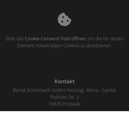
Bitte das
Cookie-Consent-Tool öffnen
, um die für dieses
Element notwendigen Cookies zu akzeptieren.
Footer - Kontaktdaten und Öffnungszeiten
Kontakt
Bernd Schönhardt GmbH Heizung - Klima - Sanitär
Putlitzer Str. 3
16928 Pritzwalk
Telefonisch erreichbar unter:
+493395306187