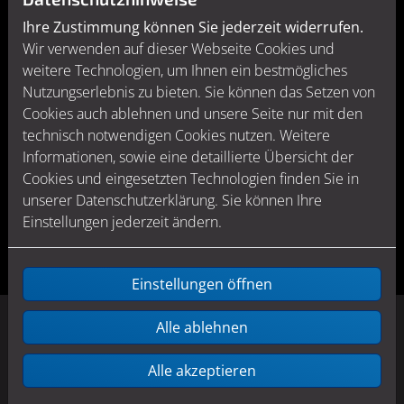
Ihr Einsparpotenzial auf einen Blick
Ihre Zustimmung können Sie jederzeit widerrufen.
Pumpentausch und hydraulischer Abgleich – zwei
Wir verwenden auf dieser Webseite Cookies und
Investitionen, die sich lohnen
weitere Technologien, um Ihnen ein bestmögliches
Nutzungserlebnis zu bieten. Sie können das Setzen von
Ob einzeln oder kombiniert: Beide Maßnahmen sind
Cookies auch ablehnen und unsere Seite nur mit den
unkompliziert und ohne Komforteinschränkungen für
technisch notwendigen Cookies nutzen. Weitere
Ihre Kunden durchzuführen. Und sie amortisieren sich
Informationen, sowie eine detaillierte Übersicht der
dank der großen Energieeinsparungen in kurzer Zeit.
Cookies und eingesetzten Technologien finden Sie in
Die Zahlen sind beeindruckend.
unserer Datenschutzerklärung. Sie können Ihre
Einstellungen jederzeit ändern.
Einstellungen öffnen
Alle ablehnen
Alle akzeptieren