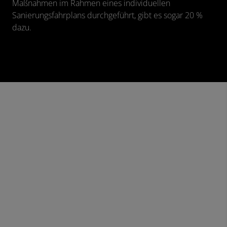
Maßnahmen im Rahmen eines individuellen
Sanierungsfahrplans durchgeführt, gibt es sogar 20 %
dazu.
Die Pumpe zum Sparen: ALPHA2 GO
Die ALPHA2 GO ist eine hocheffiziente Umwälzpumpe
für Heizungs- und Klimaanlagen für Ein-
undZweifamilienhäuser
.
Sie ist schnell installiert und unterstützt einen einfachen
hydraulischen Abgleich, mit dem ein Installateur Ihre
Heizungsanlage optimiert und damit den Wohnkomfort